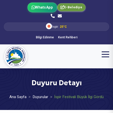
WhatsApp
E-Belediye
İspir:
25°C
Bilgi Edinme
Kent Rehberi
Duyuru Detayı
Ana Sayfa
Duyurular
İspir Festivali Büyük İlgi Gördü