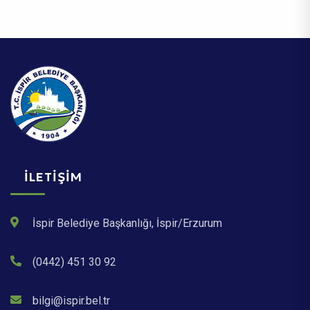
İLETIŞIM
İspir Belediye Başkanlığı, İspir/Erzurum
(0442) 451 30 92
bilgi@ispir.bel.tr