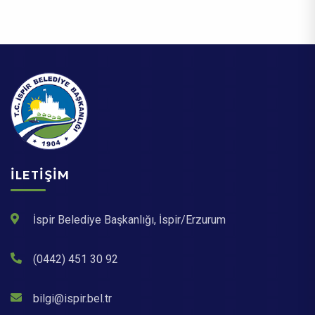
İLETIŞIM
İspir Belediye Başkanlığı, İspir/Erzurum
(0442) 451 30 92
bilgi@ispir.bel.tr