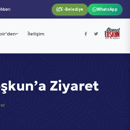
ehberi
E-Belediye
WhatsApp
pir'den
İletişim
oşkun’a Ziyaret
ret