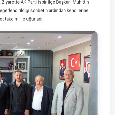
iyarette AK Parti İspir İlçe Başkanı Muhittin
in değerlendirildiği sohbetin ardından kendilerine
t takdimi ile uğurladı.