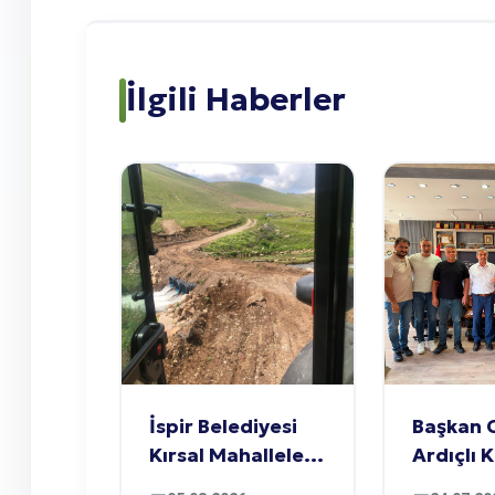
İlgili Haberler
İspir Belediyesi
Başkan 
Kırsal Mahallelere
Ardıçlı 
Hizmet
Dayanı