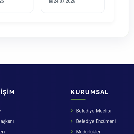
26
24.07.2026
nin
ve
i Ağırladı
RIŞIM
KURUMSAL
e
Belediye Meclisi
Başkanı
Belediye Encümeni
eri
Müdürlükler