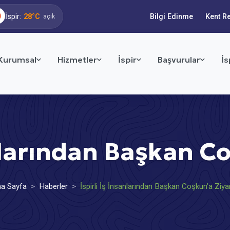
İspir:
28°C
Bilgi Edinme
Kent R
açık
Kurumsal
Hizmetler
İspir
Başvurular
İs
anlarından Başkan C
a Sayfa
Haberler
İspirli İş İnsanlarından Başkan Coşkun’a Ziya