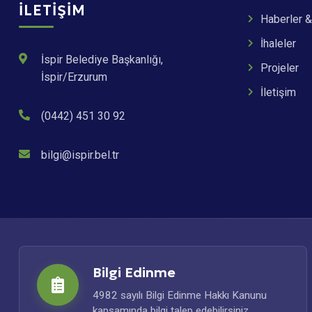
İLETIŞIM
Haberler &
İhaleler
İspir Belediye Başkanlığı,
Projeler
İspir/Erzurum
İletişim
(0442) 451 30 92
bilgi@ispir.bel.tr
Bilgi Edinme
4982 sayılı Bilgi Edinme Hakkı Kanunu
kapsamında bilgi talep edebilirsiniz.