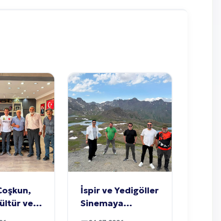
Coşkun,
İspir ve Yedigöller
Kültür ve
Sinemaya
şma
Taşınıyor