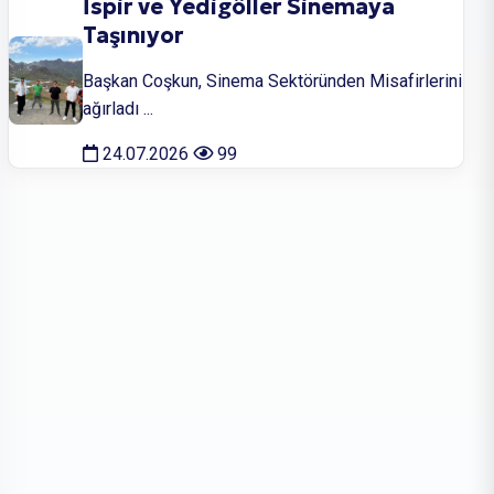
İspir ve Yedigöller Sinemaya
Taşınıyor
Başkan Coşkun, Sinema Sektöründen Misafirlerini
ağırladı ...
24.07.2026
99