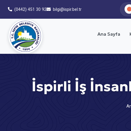
(0442) 451 30 92
bilgi@ispir.bel.tr
Ana Sayfa
İspirli İş İns
An