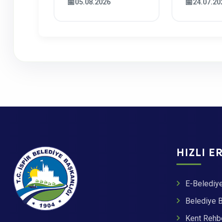
05.08.2026
24.07.20
Götürmeye
Derneği
Devam Ediyor
Başkan 
Üyelerin
HIZLI E
E-Belediy
Belediye 
Kent Rehb