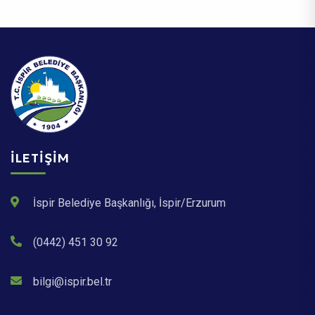
İLETIŞIM
İspir Belediye Başkanlığı, İspir/Erzurum
(0442) 451 30 92
bilgi@ispir.bel.tr