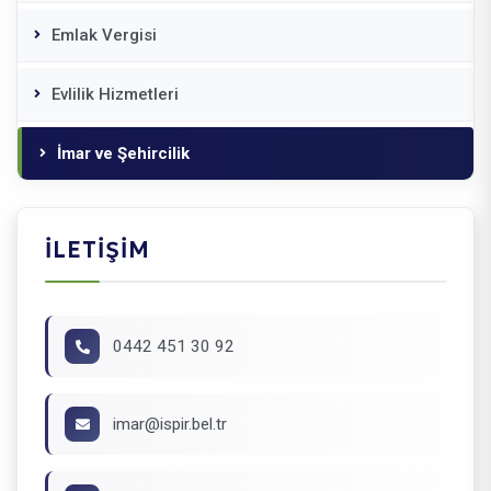
Emlak Vergisi
Evlilik Hizmetleri
İmar ve Şehircilik
İLETIŞIM
0442 451 30 92
imar@ispir.bel.tr